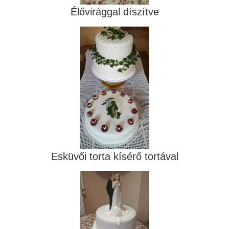
Élővirággal díszítve
Esküvői torta kísérő tortával