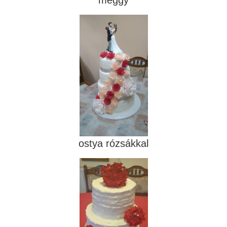
ostya rózsákkal