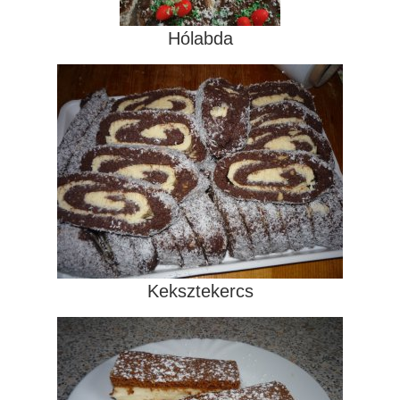
Hólabda
Keksztekercs